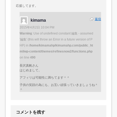
応援してます。
返信
kimama
2015年4月2日 10:04 PM
Warning
: Use of undefined constant 編集 - assumed
'編集' (this will throw an Error in a future version of P
HP) in
/home/kimamahp/kimamahp.com/public_ht
ml/wp-content/themes/refinesnow2/functions.php
on line
490
長沢真帆さん
はじめまして。
アフィリは可能性に満ちてます＾＾
子供の笑顔の為にも、お互い頑張っていきましょうね＾
＾
コメントを残す