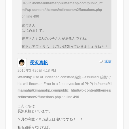
HP) in
/home/kimamahp/kimamahp.com/public_ht
ml/wp-content/themes/refinesnow2/functions.php
on line
490
豊与さん
はじめまして。
豊与さんも2人のお子さんが居るんですね。
育児もアフィリも、お互い頑張っていきましょうね＾＾
返信
長沢真帆
2015年3月26日 4:18 PM
Warning
: Use of undefined constant 編集 - assumed '編集' (t
his will throw an Error in a future version of PHP) in
/home/ki
mamahp/kimamahp.com/public_html/wp-content/themes/
refinesnow2/functions.php
on line
490
こんにちは
長沢真帆といいます。
２月の利益２０万越えは凄いですね！！！
私も頑張らなければ。