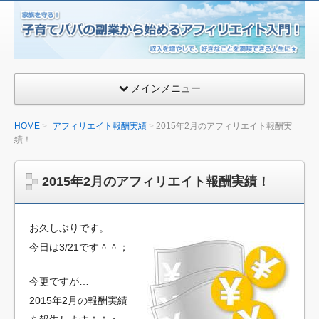
子
育
て
パ
メインメニュー
パ
の
HOME
アフィリエイト報酬実績
2015年2月のアフィリエイト報酬実
副
績！
業
か
2015年2月のアフィリエイト報酬実績！
ら
始
め
お久しぶりです。
る
今日は3/21です＾＾；
ア
フ
今更ですが…
ィ
2015年2月の報酬実績
リ