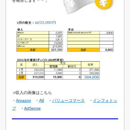
を報告します＾＾；
エ
イ
ト
入
門
○収入の画像はこちら
・
Amazon
・
A8
・
バリューコマース
・
インフォトッ
プ
・
AdSense