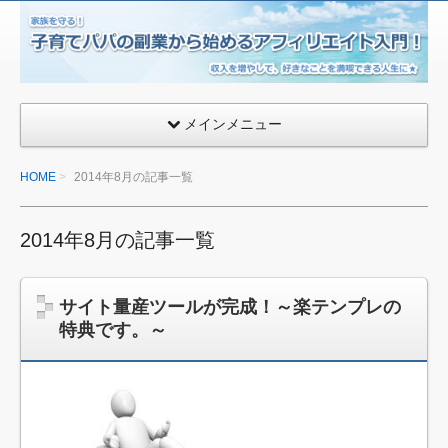
子
育
て
パ
メインメニュー
パ
の
HOME
2014年8月の記事一覧
副
業
か
2014年8月の記事一覧
ら
始
サイト量産ツールが完成！～楽テンプレの
め
特典です。～
る
ア
フ
ィ
リ