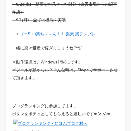
・8/23(土)～動画でお見せした部分（楽天市場からの記事
作成）
・9/1(月)～全ての機能を実装
⇨
(〃∇〃)楽ち～～ん！！ 楽天 楽テンプレ
一緒に楽々量産で稼ぎましょうね(^^)/
※動作環境は、Windows7/8/8.1です。
※ツールが動かない？そんな時は、Skypeでサポートさせ
て頂きます。
ブログランキングに参加してます。
ボタンをポチっとしてもらえると嬉しいですm(v_v)m