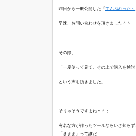
昨日から一般公開した『
てんぷれった～
早速、お問い合わせを頂きました＾＾
その際、
「一度使って見て、その上で購入を検討
という声を頂きました。
そりゃそうですよね＾＾；
有名な方が作ったツールならいざ知らず
「きまま」って誰だ！