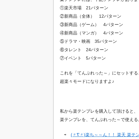
①楽天市場 21パターン
②新商品（全体） 12パターン
③新商品（ゲーム） 4パターン
④新商品（マンガ） 4パターン
⑤ドラマ・映画 35パターン
⑥タレント 24パターン
⑦イベント 5パターン
これを「てんぷれった～」にセットする
超楽々モードになりますよ♪
私から楽テンプレを購入して頂けると、
楽テンプレを、てんぷれった～で使える
⇨
(〃∇〃)楽ち～～ん！！ 楽天 楽テ