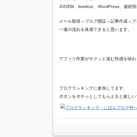
JUGEM、livedoor、WordPress
メール取得→ブログ開設→記事作成→ブ
一連の流れを体感できると思います。
アフィリ作業がサクッと進む快感を味わ
ブログランキングに参加してます。
ボタンをポチっとしてもらえると嬉しいです