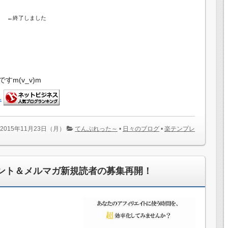
←終了しました
m(v_v)m
2015年11月23日（月）
てんぷれった～
•
日々のブログ
•
楽テンプレ
ゼント＆メルマガ新規読者の募集再開！