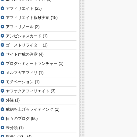
アフィリエイト
(23)
アフィリエイト報酬実績
(15)
アフィリノール
(2)
アンビシャスカード
(1)
ゴーストリライター
(1)
サイト作成の注意
(4)
ブログセミオートランチャー
(1)
メルマガアフィリ
(1)
モチベーション
(1)
ヤフオクアフィリエイト
(3)
外注
(1)
成約を上げるライティング
(1)
日々のブログ
(96)
未分類
(1)
楽テンプレ
(4)