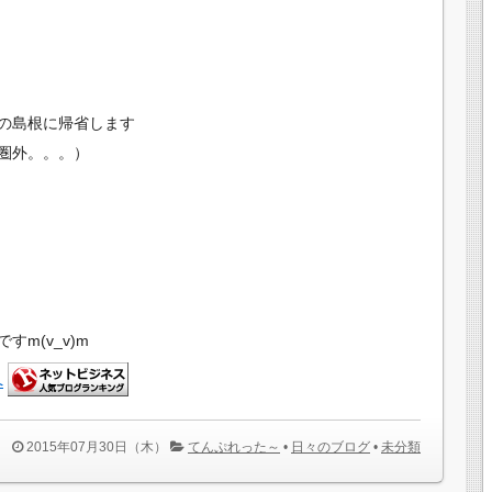
家の島根に帰省します
圏外。。。）
m(v_v)m
2015年07月30日（木）
てんぷれった～
•
日々のブログ
•
未分類