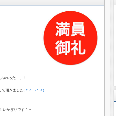
んぷれった～」！
して頂きました
(〃＾￢＾〃)
しいかぎりです＾＾