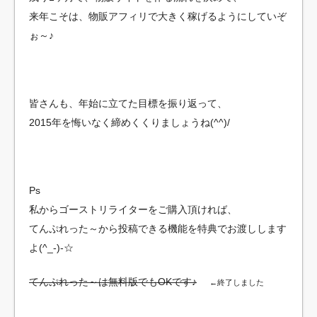
来年こそは、物販アフィリで大きく稼げるようにしていぞ
ぉ～♪
皆さんも、年始に立てた目標を振り返って、
2015年を悔いなく締めくくりましょうね(^^)/
Ps
私からゴーストリライターをご購入頂ければ、
てんぷれった～から投稿できる機能を特典でお渡しします
よ(^_-)-☆
てんぷれった～は無料版でもOKです♪
←終了しました