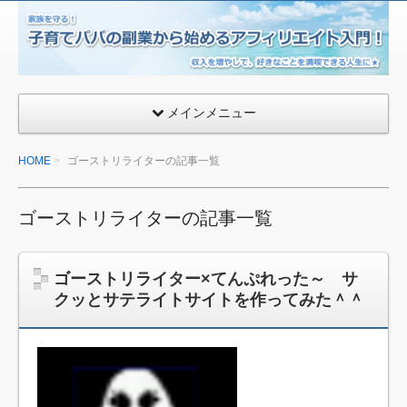
子
育
て
パ
メインメニュー
パ
の
HOME
ゴーストリライターの記事一覧
副
業
か
ゴーストリライターの記事一覧
ら
始
ゴーストリライター×てんぷれった～ サ
め
クッとサテライトサイトを作ってみた＾＾
る
ア
フ
ィ
リ