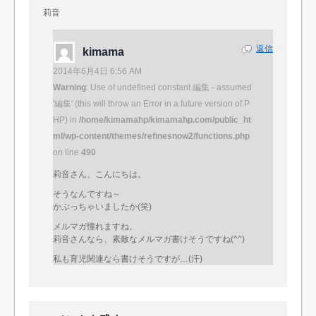
莉音
返信
kimama
2014年6月4日 6:56 AM
Warning
: Use of undefined constant 編集 - assumed
'編集' (this will throw an Error in a future version of P
HP) in
/home/kimamahp/kimamahp.com/public_ht
ml/wp-content/themes/refinesnow2/functions.php
on line
490
莉音さん、こんにちは。
そうなんですね～
かぶっちゃいましたか(笑)
メルマガ憧れますね。
莉音さんなら、素敵なメルマガ書けそうですね(^^)
私も育児関連なら書けそうですが…(汗)