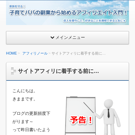
子
育
て
パ
メインメニュー
パ
の
HOME
アフィリノール
サイトアフィリに着手する前に…
副
業
か
サイトアフィリに着手する前に…
ら
始
こんにちは。
め
きままです。
る
ア
ブログの更新頻度下
フ
がります～
ィ
って昨日書いたよう
リ