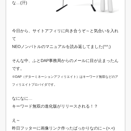
エ
な…(汗)
イ
ト
入
今日から、サイトアフィリに向き合うぞ～と気合いを入れ
門
て
NEOノンバトルのマニュアルを読み返してました(^^;)
そんな中、ふとDAP事務局からのメールに目が止まったん
です。
※DAP（デターミネーションアフィリエイト）はキーワード無双などのア
フィリエイトプロバイダです。
なになに…
キーワード無双の進化版がリリースされる！？
え～
昨日フッターに画像リンク作ったばっかりなのに～(>.<)