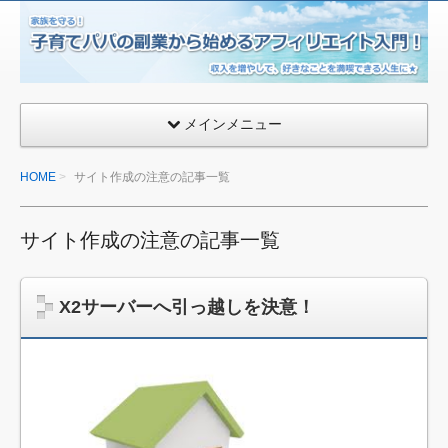
子
育
て
パ
メインメニュー
パ
の
HOME
サイト作成の注意の記事一覧
副
業
か
サイト作成の注意の記事一覧
ら
始
X2サーバーへ引っ越しを決意！
め
る
ア
フ
ィ
リ